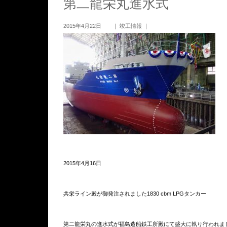
第二龍栄丸進水式
2015年4月22日 ｜
竣工情報
｜
2015年4月16日
共栄ライン殿が御発注されました1830 cbm LPGタンカー
第二龍栄丸の進水式が福島造船鉄工所殿にて盛大に執り行われま