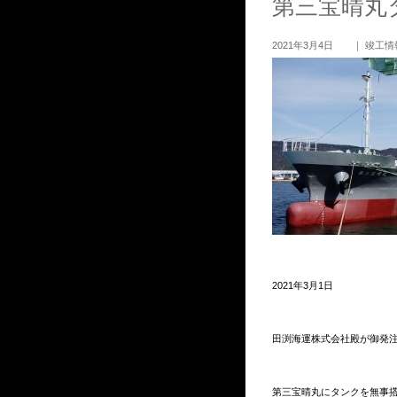
第三宝晴丸
2021年3月4日 ｜
竣工情
2021年3月1日
田渕海運株式会社殿が御発注され
第三宝晴丸にタンクを無事