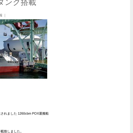
タンク搭載
報
｜
ました 1260cbm POX運搬船
搭載致しました。