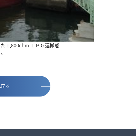
1,800cbm ＬＰＧ運搬船
た。
へ戻る