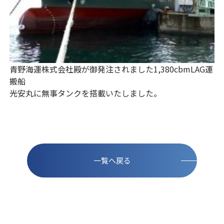
青野海運株式会社殿が御発注されました1,380cbmLAG運
搬船
光安丸に無事タンクを搭載いたしました。
一覧へ戻る