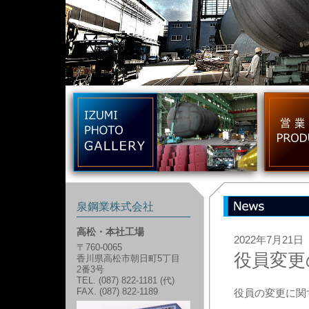
泉鋼業株式会社
news
高松・本社工場
2022年7月21日
〒760-0065
役員変更
香川県高松市朝日町5丁目
2番3号
TEL. (087) 822-1181 (代)
FAX. (087) 822-1189
役員の変更に関す